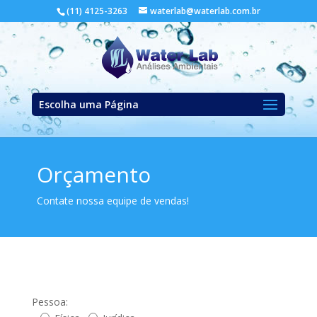
(11) 4125-3263
waterlab@waterlab.com.br
Escolha uma Página
Orçamento
Contate nossa equipe de vendas!
Pessoa: